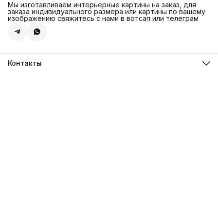
Мы изготавливаем интерьерные картины на заказ, для
заказа индивидуального размера или картины по вашему
изображению свяжитесь с нами в вотсап или телеграм
Контакты
Адрес
г.Санкт-Петербург, ул. Швецова д. 41 к1,офис 320
Телефон
8 (921) 571-44-54
Эл. почта
Shop@artdebut.ru