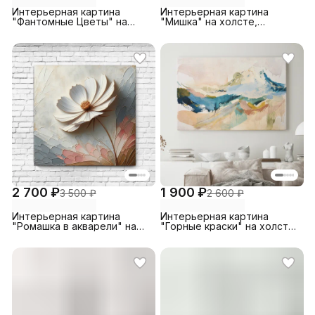
Интерьерная картина
Интерьерная картина
"Фантомные Цветы" на
"Мишка" на холсте,
холсте, большая 30х45 см
большая 30х45 см
размер каждого модуля
2 700 ₽
1 900 ₽
3 500 ₽
2 600 ₽
Интерьерная картина
Интерьерная картина
"Ромашка в акварели" на
"Горные краски" на холсте,
холсте, большая, размер
большая, размер 30 на 45/
50х50 см
30х45 см