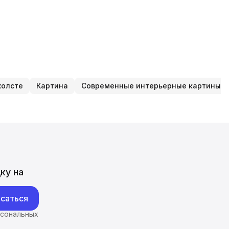
холсте
Картина
Современные интерьерные картины
ку на
саться
рсональных