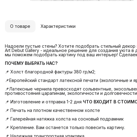
О товаре
Характеристики
Надоели пустые стены? Хотите подобрать стильный декор и
Art Debut Gallery - идеальное решение для создания уюта в
мы поможем подобрать картину под ваш интерьер! Сделае
ПОЧЕМУ ВЫБРАТЬ НАС?
📌 Холст благородной фактуры 380 гр/м2;
📌Европейский стандарт латексной печати (экологичные и яр
📌Латексные чернила превосходят сольвентные, экосольвен
противостояния царапинам, экологичности и долговечности
📌 Изготовление и отправка 1-2 дня
ЧТО ВХОДИТ В СТОИМ
📌 Печать на плотном качественном холсте
📌 Галерейная натяжка холста на сосновый подрамник
📌 Крепление. Вам останется только повесить картину.
📌 Надежная транспортная упаковка