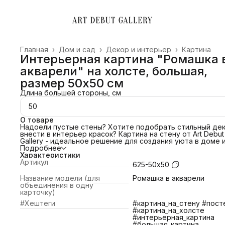
Главная
›
Дом и сад
›
Декор и интерьер
›
Картина
Интерьерная картина "Ромашка 
акварели" на холсте, большая,
размер 50х50 см
Длина большей стороны, см
50
О товаре
Надоели пустые стены? Хотите подобрать стильный дек
внести в интерьер красок? Картина на стену от Art Debut
Gallery - идеальное решение для создания уюта в доме 
преображения офиса. Свяжитесь с нами и мы поможем
Подробнее
подобрать картину под ваш интерьер! Сделаем примерк
Характеристики
картины по изображению!
Артикул
625-50х50
ПОЧЕМУ ВЫБРАТЬ НАС?
📌 Холст благородной фактуры 380 гр/м2;
Название модели (для
Ромашка в акварели
📌Европейский стандарт латексной печати (экологичные
объединения в одну
яркие краски).
карточку)
📌Латексные чернила превосходят сольвентные,
#Хештеги
#картина_на_стену #пост
экосольвентные, пигментные, в вопросах качества печат
#картина_на_холсте
противостояния царапинам, экологичности и долговечно
#интерьерная_картина
📌 Изготовление и отправка 1-2 дня
ЧТО ВХОДИТ В
#большая_картина