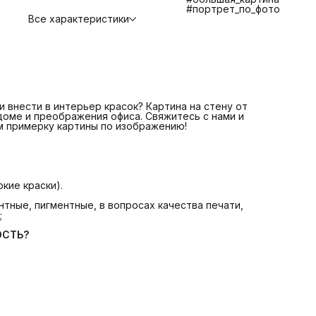
СТОИМОСТЬ?
#портрет_по_фото
📌 Печать на плотном качественном холсте
Все характеристики
📌 Галерейная натяжка холста на сосновый подрамник
📌 Крепление. Вам останется только повесить картину.
📌 Надежная транспортная упаковка
БОЛЬШЕ КАРТИН В КАТАЛОГЕ! ЕСЛИ НЕ НАШЛИ
ИНТЕРЕСУЮЩУЮ ВАС КАРТИНУ СВЯЖИТЕСЬ С НАМИ МЫ
ПОМОЖЕМ ВАМ ПОДОБРАТЬ КАРТИНУ +7 921 571 4454
Telegram: @Art_debut
Картина на стену от Art Debut Gallery - идеальное решен
для создания уюта в доме и преображения офиса!
 внести в интерьер красок? Картина на стену от
 доме и преображения офиса. Свяжитесь с нами и
м примерку картины по изображению!
кие краски).
тные, пигментные, в вопросах качества печати,
;
ОСТЬ?