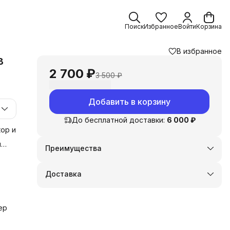
Поиск
Избранное
Войти
Корзина
В избранное
в
2 700 ₽
3 500 ₽
Добавить в корзину
До бесплатной доставки:
6 000 ₽
ор и
и
Преимущества
Оплата частями в Сплит
у
Доставка в пункты выдачи или до двери
Доставка
Удобный возврат
 и
ер
и,
сти;