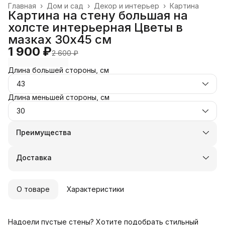
Главная
›
Дом и сад
›
Декор и интерьер
›
Картина
Картина на стену большая на
холсте интерьерная Цветы в
мазках 30х45 см
1 900 ₽
2 600 ₽
Длина большей стороны, см
43
Длина меньшей стороны, см
30
Преимущества
Оплата частями в Сплит
Доставка в пункты выдачи или до двери
Доставка
Удобный возврат
О товаре
Характеристики
Надоели пустые стены? Хотите подобрать стильный