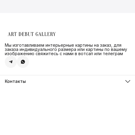
Мы изготавливаем интерьерные картины на заказ, для
заказа индивидуального размера или картины по вашему
изображению свяжитесь с нами в вотсап или телеграм
Контакты
Адрес
г.Санкт-Петербург, ул. Швецова д. 41 к1,офис 320
Телефон
8 (921) 571-44-54
Эл. почта
Shop@artdebut.ru