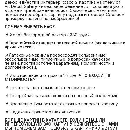
декор и внести в интерьер красок? Картина на стену от
Art Debut Gallery - идеальное решение для создания уюта
в доме и преображения офиса. Свяжитесь с нами и мы
поможем подобрать картину под ваш интерьер! Сделаем
примерку картины по изображению!
ПОЧЕМУ ВЫБРАТЬ НАС?
📌 Холст благородной фактуры 380 гр/м2;
📌Европейский стандарт латексной печати (экологичные и
яркие краски).
📌Латексные чернила превосходят сольвентные,
экосольвентные, пигментные, в вопросах качества
печати, противостояния царапинам, экологичности и
долговечности;
📌 Изготовление и отправка 1-2 дня
ЧТО ВХОДИТ В 
СТОИМОСТЬ?
📌 Печать на плотном качественном холсте
📌 Галерейная натяжка холста на сосновый подрамник
📌 Крепление. Вам останется только повесить картину.
📌 Надежная транспортная упаковка
БОЛЬШЕ КАРТИН В КАТАЛОГЕ! ЕСЛИ НЕ НАШЛИ 
ИНТЕРЕСУЮЩУЮ ВАС КАРТИНУ СВЯЖИТЕСЬ С НАМИ 
МЫ ПОМОЖЕМ ВАМ ПОДОБРАТЬ КАРТИНУ +7 921 571 