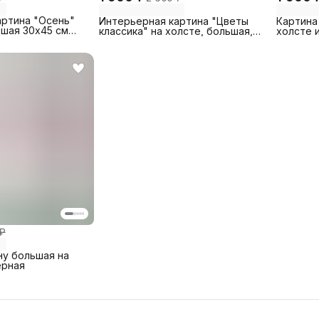
артина "Осень"
Интерьерная картина "Цветы
Картина
ьшая 30х45 см
классика" на холсте, большая,
холсте 
о модуля
размер 30 на 45/ 30х45 см
мазках 
 ₽
ну большая на
ерная