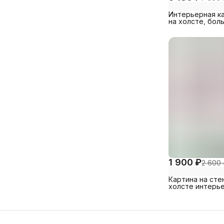
Интерьерная к
на холсте, бол
размер каждог
1 900 ₽
2 600
Картина на сте
холсте интерь