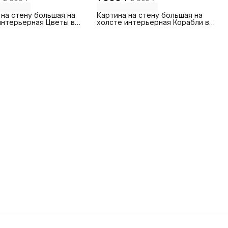
 на стену большая на
Картина на стену большая на
интерьерная Цветы в
холсте интерьерная Корабли в
30х45 см
море 30х45 см