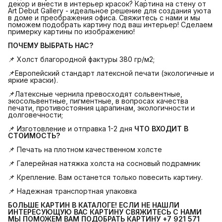
декор и внести в интерьер красок? Картина на стену от
Art Debut Gallery - идеальное решение для создания уюта
в доме и преображения офиса. Свяжитесь с нами и мы
поможем подобрать картину под ваш интерьер! Сделаем
примерку картины по изображению!
ПОЧЕМУ ВЫБРАТЬ НАС?
📌 Холст благородной фактуры 380 гр/м2;
📌Европейский стандарт латексной печати (экологичные и
яркие краски).
📌Латексные чернила превосходят сольвентные,
экосольвентные, пигментные, в вопросах качества
печати, противостояния царапинам, экологичности и
долговечности;
📌 Изготовление и отправка 1-2 дня
ЧТО ВХОДИТ В 
СТОИМОСТЬ?
📌 Печать на плотном качественном холсте
📌 Галерейная натяжка холста на сосновый подрамник
📌 Крепление. Вам останется только повесить картину.
📌 Надежная транспортная упаковка
БОЛЬШЕ КАРТИН В КАТАЛОГЕ! ЕСЛИ НЕ НАШЛИ 
ИНТЕРЕСУЮЩУЮ ВАС КАРТИНУ СВЯЖИТЕСЬ С НАМИ 
МЫ ПОМОЖЕМ ВАМ ПОДОБРАТЬ КАРТИНУ +7 921 571 