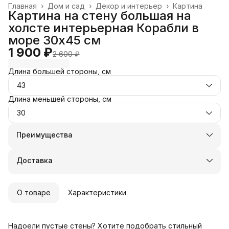
Главная
›
Дом и сад
›
Декор и интерьер
›
Картина
Картина на стену большая на
холсте интерьерная Корабли в
море 30х45 см
1 900 ₽
2 600 ₽
Длина большей стороны, см
43
Длина меньшей стороны, см
30
Преимущества
Оплата частями в Сплит
Доставка в пункты выдачи или до двери
Доставка
Удобный возврат
О товаре
Характеристики
Надоели пустые стены? Хотите подобрать стильный