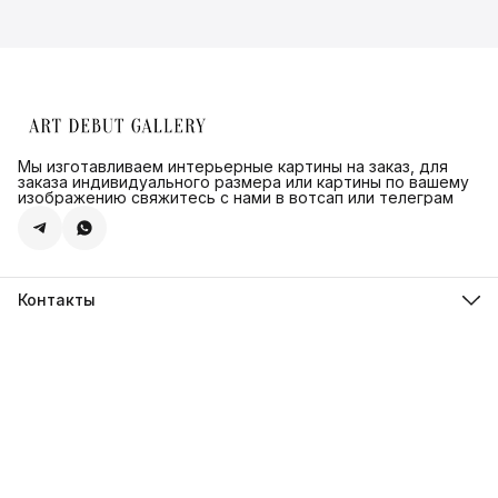
Мы изготавливаем интерьерные картины на заказ, для
заказа индивидуального размера или картины по вашему
изображению свяжитесь с нами в вотсап или телеграм
Контакты
Адрес
г.Санкт-Петербург, ул. Швецова д. 41 к1,офис 320
Телефон
8 (921) 571-44-54
Эл. почта
Shop@artdebut.ru