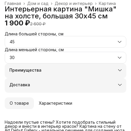
Главная
›
Дом и сад
›
Декор и интерьер
›
Картина
Интерьерная картина "Мишка"
на холсте, большая 30х45 см
1 900 ₽
2 600 ₽
Длина большей стороны, см
45
Длина меньшей стороны, см
30
Преимущества
Оплата частями в Сплит
Доставка в пункты выдачи или до двери
Доставка
Удобный возврат
О товаре
Характеристики
Надоели пустые стены? Хотите подобрать стильный
декор и внести в интерьер красок? Картина на стену от
Art Debut Gallery - идеальное решение для создания уюта