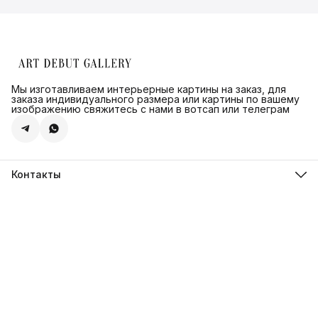
Мы изготавливаем интерьерные картины на заказ, для
заказа индивидуального размера или картины по вашему
изображению свяжитесь с нами в вотсап или телеграм
Контакты
Адрес
г.Санкт-Петербург, ул. Швецова д. 41 к1,офис 320
Телефон
8 (921) 571-44-54
Эл. почта
Shop@artdebut.ru