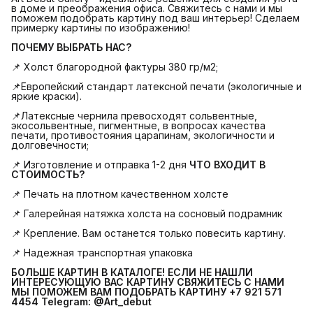
в доме и преображения офиса. Свяжитесь с нами и мы
поможем подобрать картину под ваш интерьер! Сделаем
примерку картины по изображению!
ПОЧЕМУ ВЫБРАТЬ НАС?
📌 Холст благородной фактуры 380 гр/м2;
📌Европейский стандарт латексной печати (экологичные и
яркие краски).
📌Латексные чернила превосходят сольвентные,
экосольвентные, пигментные, в вопросах качества
печати, противостояния царапинам, экологичности и
долговечности;
📌 Изготовление и отправка 1-2 дня
ЧТО ВХОДИТ В 
СТОИМОСТЬ?
📌 Печать на плотном качественном холсте
📌 Галерейная натяжка холста на сосновый подрамник
📌 Крепление. Вам останется только повесить картину.
📌 Надежная транспортная упаковка
БОЛЬШЕ КАРТИН В КАТАЛОГЕ! ЕСЛИ НЕ НАШЛИ 
ИНТЕРЕСУЮЩУЮ ВАС КАРТИНУ СВЯЖИТЕСЬ С НАМИ 
МЫ ПОМОЖЕМ ВАМ ПОДОБРАТЬ КАРТИНУ +7 921 571 
4454
Telegram: @Art_debut