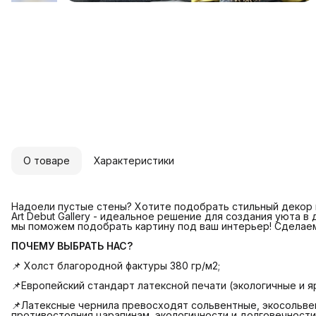
О товаре
Характеристики
Надоели пустые стены? Хотите подобрать стильный декор и
Art Debut Gallery - идеальное решение для создания уюта в
мы поможем подобрать картину под ваш интерьер! Сделае
ПОЧЕМУ ВЫБРАТЬ НАС?
📌 Холст благородной фактуры 380 гр/м2;
📌Европейский стандарт латексной печати (экологичные и яр
📌Латексные чернила превосходят сольвентные, экосольвен
противостояния царапинам, экологичности и долговечности