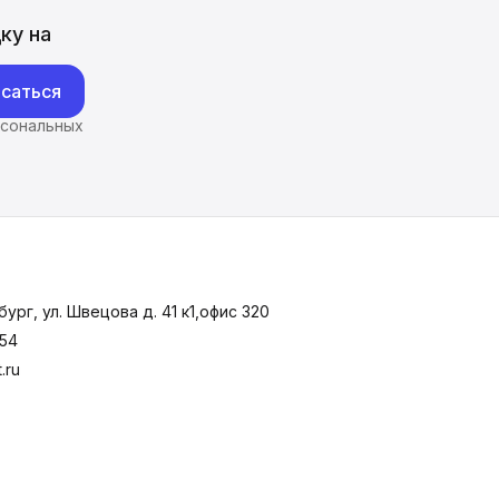
ку на
саться
рсональных
ург, ул. Швецова д. 41 к1,офис 320
-54
.ru