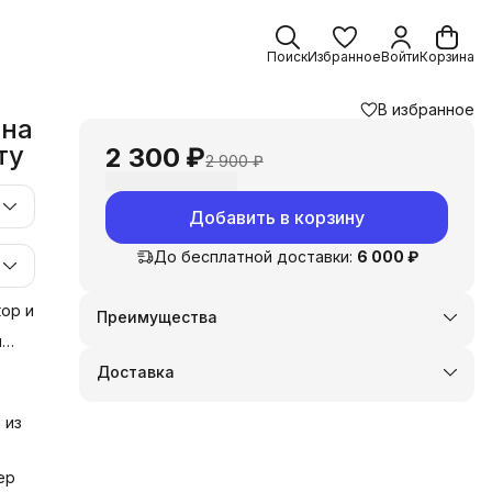
Поиск
Избранное
Войти
Корзина
В избранное
 на
ту
2 300 ₽
2 900 ₽
Добавить в корзину
До бесплатной доставки:
6 000 ₽
ор и
Преимущества
Оплата частями в Сплит
и
Доставка в пункты выдачи или до двери
у
Доставка
Удобный возврат
 из
 и
ер
и,