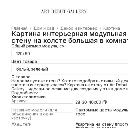
Главная
›
Дом и сад
›
Декор и интерьер
›
Картина
Картина интерьерная модульная
стену на холсте большая в комна
Общий размер модуля, см
120х60
Цвет товара
белый, зеленый
О товаре
Надоели пустые стены? Хотите подобрать стильный дек
внести в интерьер красок? Картина на стену от Art Debut
Gallery - идеальное решение для создания уюта в доме 
преображения офиса. Свяжитесь с нами и мы поможем
Подробнее
подобрать картину под ваш интерьер! Сделаем примерк
Характеристики
картины по изображению!
Артикул
28-30-40х60
ПОЧЕМУ ВЫБРАТЬ НАС?
📌 Холст благородной фактуры 380 гр/м2;
Название модели (для
Фантомные цветы модуль
📌Европейский стандарт латексной печати (экологичные
объединения в одну
трёх
яркие краски).
карточку)
📌Латексные чернила превосходят сольвентные,
#Хештеги
#картина_на_стену #пост
экосольвентные, пигментные, в вопросах качества печат