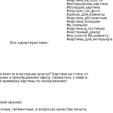
#картина_на_холсте
противостояния царапинам, экологичности и долговечно
#интерьерная_картина
📌 Изготовление и отправка 1-2 дня
ЧТО ВХОДИТ В
#большая_картина
СТОИМОСТЬ?
#портрет_по_фото
📌 Печать на плотном качественном холсте
#декор_для_комнаты
📌 Галерейная натяжка холста на сосновый подрамник
#картина_абстрактная
📌 Крепление. Вам останется только повесить картину.
#картина_большая
📌 Надежная транспортная упаковка
#в_спальню
БОЛЬШЕ КАРТИН В КАТАЛОГЕ! ЕСЛИ НЕ НАШЛИ
#картина_в_гостиную
ИНТЕРЕСУЮЩУЮ ВАС КАРТИНУ СВЯЖИТЕСЬ С НАМИ МЫ
#настенный_декор
ПОМОЖЕМ ВАМ ПОДОБРАТЬ КАРТИНУ +7 921 571 4454
#на_холсте #в_комнату
Telegram: @Art_debut
#картины_для_интерьера
Картина на стену от Art Debut Gallery - идеальное решен
Все характеристики
для создания уюта в доме и преображения офиса!
 внести в интерьер красок? Картина на стену от
 доме и преображения офиса. Свяжитесь с нами и
м примерку картины по изображению!
кие краски).
тные, пигментные, в вопросах качества печати,
;