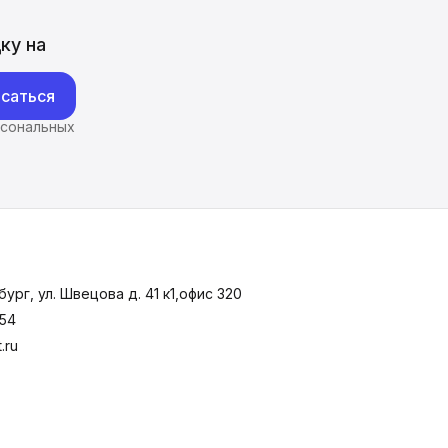
ку на
саться
рсональных
ург, ул. Швецова д. 41 к1,офис 320
-54
.ru