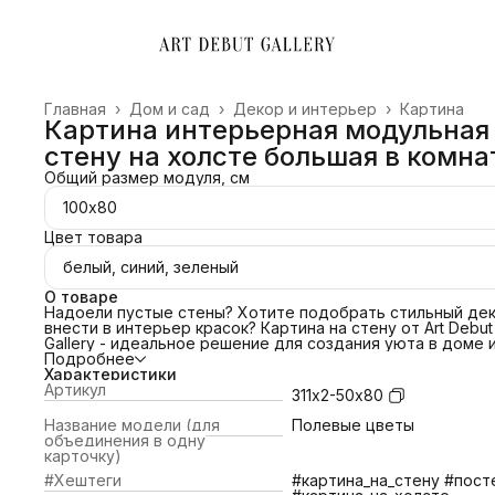
Главная
›
Дом и сад
›
Декор и интерьер
›
Картина
Картина интерьерная модульная
стену на холсте большая в комна
Общий размер модуля, см
100х80
Цвет товара
белый, синий, зеленый
О товаре
Надоели пустые стены? Хотите подобрать стильный дек
внести в интерьер красок? Картина на стену от Art Debut
Gallery - идеальное решение для создания уюта в доме 
преображения офиса. Свяжитесь с нами и мы поможем
Подробнее
подобрать картину под ваш интерьер! Сделаем примерк
Характеристики
картины по изображению!
Артикул
311х2-50х80
ПОЧЕМУ ВЫБРАТЬ НАС?
📌 Холст благородной фактуры 380 гр/м2;
Название модели (для
Полевые цветы
📌Европейский стандарт латексной печати (экологичные
объединения в одну
яркие краски).
карточку)
📌Латексные чернила превосходят сольвентные,
#Хештеги
#картина_на_стену #пост
экосольвентные, пигментные, в вопросах качества печат