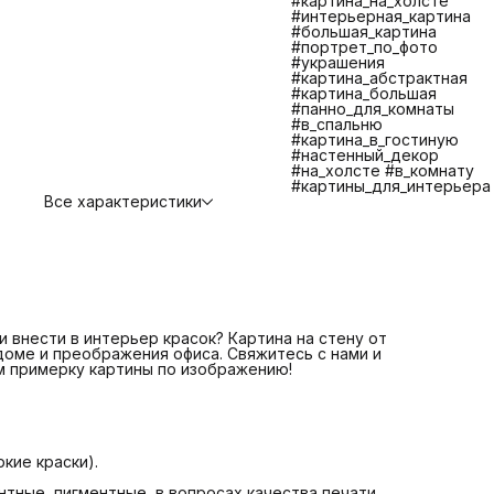
#картина_на_холсте
противостояния царапинам, экологичности и долговечно
#интерьерная_картина
📌 Изготовление и отправка 1-2 дня
ЧТО ВХОДИТ В
#большая_картина
СТОИМОСТЬ?
#портрет_по_фото
📌 Печать на плотном качественном холсте
#украшения
📌 Галерейная натяжка холста на сосновый подрамник
#картина_абстрактная
📌 Крепление. Вам останется только повесить картину.
#картина_большая
📌 Надежная транспортная упаковка
#панно_для_комнаты
БОЛЬШЕ КАРТИН В КАТАЛОГЕ! ЕСЛИ НЕ НАШЛИ
#в_спальню
ИНТЕРЕСУЮЩУЮ ВАС КАРТИНУ СВЯЖИТЕСЬ С НАМИ МЫ
#картина_в_гостиную
ПОМОЖЕМ ВАМ ПОДОБРАТЬ КАРТИНУ +7 921 571 4454
#настенный_декор
Telegram: @Art_debut
#на_холсте #в_комнату
Картина на стену от Art Debut Gallery - идеальное решен
#картины_для_интерьера
для создания уюта в доме и преображения офиса!
Все характеристики
 внести в интерьер красок? Картина на стену от
 доме и преображения офиса. Свяжитесь с нами и
м примерку картины по изображению!
кие краски).
тные, пигментные, в вопросах качества печати,