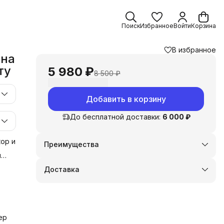
Поиск
Избранное
Войти
Корзина
В избранное
 на
ту
5 980 ₽
8 500 ₽
Добавить в корзину
До бесплатной доставки:
6 000 ₽
ор и
Преимущества
Оплата частями в Сплит
и
Доставка в пункты выдачи или до двери
у
Доставка
Удобный возврат
 и
ер
и,