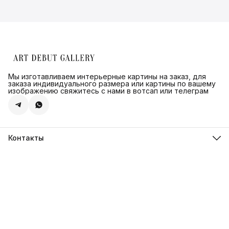
Мы изготавливаем интерьерные картины на заказ, для
заказа индивидуального размера или картины по вашему
изображению свяжитесь с нами в вотсап или телеграм
Контакты
Адрес
г.Санкт-Петербург, ул. Швецова д. 41 к1,офис 320
Телефон
8 (921) 571-44-54
Эл. почта
Shop@artdebut.ru