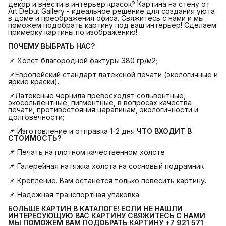
декор и внести в интерьер красок? Картина на стену от
Art Debut Gallery - идеальное решение для создания уюта
в доме и преображения офиса. Свяжитесь с нами и мы
поможем подобрать картину под ваш интерьер! Сделаем
примерку картины по изображению!
ПОЧЕМУ ВЫБРАТЬ НАС?
📌 Холст благородной фактуры 380 гр/м2;
📌Европейский стандарт латексной печати (экологичные и
яркие краски).
📌Латексные чернила превосходят сольвентные,
экосольвентные, пигментные, в вопросах качества
печати, противостояния царапинам, экологичности и
долговечности;
📌 Изготовление и отправка 1-2 дня
ЧТО ВХОДИТ В 
СТОИМОСТЬ?
📌 Печать на плотном качественном холсте
📌 Галерейная натяжка холста на сосновый подрамник
📌 Крепление. Вам останется только повесить картину.
📌 Надежная транспортная упаковка
БОЛЬШЕ КАРТИН В КАТАЛОГЕ! ЕСЛИ НЕ НАШЛИ 
ИНТЕРЕСУЮЩУЮ ВАС КАРТИНУ СВЯЖИТЕСЬ С НАМИ 
МЫ ПОМОЖЕМ ВАМ ПОДОБРАТЬ КАРТИНУ +7 921 571 