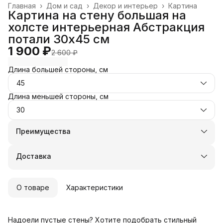
Главная
›
Дом и сад
›
Декор и интерьер
›
Картина
Картина на стену большая на
холсте интерьерная Абстракция
потали 30х45 см
1 900 ₽
2 600 ₽
Длина большей стороны, см
45
Длина меньшей стороны, см
30
Преимущества
Оплата частями в Сплит
Доставка в пункты выдачи или до двери
Доставка
Удобный возврат
О товаре
Характеристики
Надоели пустые стены? Хотите подобрать стильный