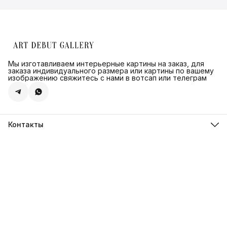
Мы изготавливаем интерьерные картины на заказ, для
заказа индивидуального размера или картины по вашему
изображению свяжитесь с нами в вотсап или телеграм
Контакты
Адрес
г.Санкт-Петербург, ул. Швецова д. 41 к1,офис 320
Телефон
8 (921) 571-44-54
Эл. почта
Shop@artdebut.ru