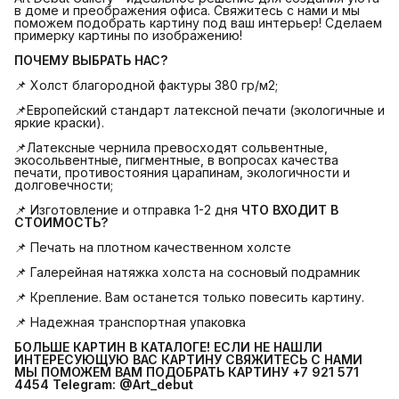
в доме и преображения офиса. Свяжитесь с нами и мы
поможем подобрать картину под ваш интерьер! Сделаем
примерку картины по изображению!
ПОЧЕМУ ВЫБРАТЬ НАС?
📌 Холст благородной фактуры 380 гр/м2;
📌Европейский стандарт латексной печати (экологичные и
яркие краски).
📌Латексные чернила превосходят сольвентные,
экосольвентные, пигментные, в вопросах качества
печати, противостояния царапинам, экологичности и
долговечности;
📌 Изготовление и отправка 1-2 дня
ЧТО ВХОДИТ В 
СТОИМОСТЬ?
📌 Печать на плотном качественном холсте
📌 Галерейная натяжка холста на сосновый подрамник
📌 Крепление. Вам останется только повесить картину.
📌 Надежная транспортная упаковка
БОЛЬШЕ КАРТИН В КАТАЛОГЕ! ЕСЛИ НЕ НАШЛИ 
ИНТЕРЕСУЮЩУЮ ВАС КАРТИНУ СВЯЖИТЕСЬ С НАМИ 
МЫ ПОМОЖЕМ ВАМ ПОДОБРАТЬ КАРТИНУ +7 921 571 
4454
Telegram: @Art_debut