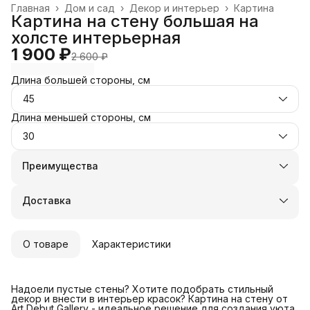
Главная
›
Дом и сад
›
Декор и интерьер
›
Картина
Картина на стену большая на
холсте интерьерная
1 900 ₽
2 600 ₽
Длина большей стороны, см
45
Длина меньшей стороны, см
30
Преимущества
Оплата частями в Сплит
Доставка в пункты выдачи или до двери
Доставка
Удобный возврат
О товаре
Характеристики
Надоели пустые стены? Хотите подобрать стильный
декор и внести в интерьер красок? Картина на стену от
Art Debut Gallery - идеальное решение для создания уюта