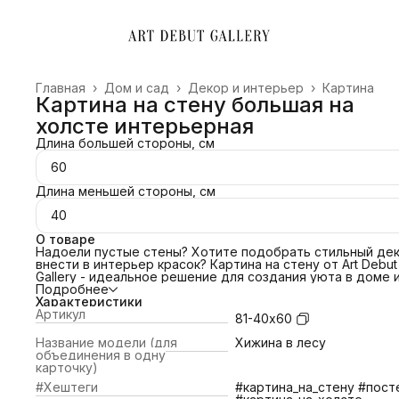
Главная
›
Дом и сад
›
Декор и интерьер
›
Картина
Картина на стену большая на
холсте интерьерная
Длина большей стороны, см
60
Длина меньшей стороны, см
40
О товаре
Надоели пустые стены? Хотите подобрать стильный дек
внести в интерьер красок? Картина на стену от Art Debut
Gallery - идеальное решение для создания уюта в доме 
преображения офиса. Свяжитесь с нами и мы поможем
Подробнее
подобрать картину под ваш интерьер! Сделаем примерк
Характеристики
картины по изображению!
Артикул
81-40х60
ПОЧЕМУ ВЫБРАТЬ НАС?
📌 Холст благородной фактуры 380 гр/м2;
Название модели (для
Хижина в лесу
📌Европейский стандарт латексной печати (экологичные
объединения в одну
яркие краски).
карточку)
📌Латексные чернила превосходят сольвентные,
#Хештеги
#картина_на_стену #пост
экосольвентные, пигментные, в вопросах качества печат