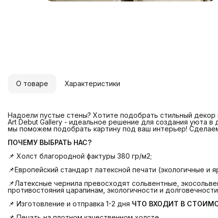
О товаре
Характеристики
Надоели пустые стены? Хотите подобрать стильный декор и
Art Debut Gallery - идеальное решение для создания уюта в
мы поможем подобрать картину под ваш интерьер! Сделае
ПОЧЕМУ ВЫБРАТЬ НАС?
📌 Холст благородной фактуры 380 гр/м2;
📌Европейский стандарт латексной печати (экологичные и яр
📌Латексные чернила превосходят сольвентные, экосольвен
противостояния царапинам, экологичности и долговечности
📌 Изготовление и отправка 1-2 дня
ЧТО ВХОДИТ В СТОИМ
📌 Печать на плотном качественном холсте