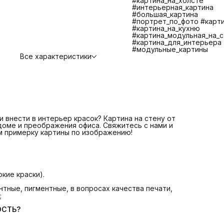
#картина_на_холсте
противостояния царапинам, экологичности и долговечно
#интерьерная_картина
📌 Изготовление и отправка 1-2 дня
ЧТО ВХОДИТ В
#большая_картина
СТОИМОСТЬ?
#портрет_по_фото #карт
📌 Печать на плотном качественном холсте
#картина_на_кухню
📌 Галерейная натяжка холста на сосновый подрамник
#картина_модульная_на_с
📌 Крепление. Вам останется только повесить картину.
#картина_для_интерьера
📌 Надежная транспортная упаковка
#модульные_картины
БОЛЬШЕ КАРТИН В КАТАЛОГЕ! ЕСЛИ НЕ НАШЛИ
Все характеристики
ИНТЕРЕСУЮЩУЮ ВАС КАРТИНУ СВЯЖИТЕСЬ С НАМИ МЫ
ПОМОЖЕМ ВАМ ПОДОБРАТЬ КАРТИНУ +7 921 571 4454
Telegram: @Art_debut
Картина на стену от Art Debut Gallery - идеальное решен
для создания уюта в доме и преображения офиса!
 внести в интерьер красок? Картина на стену от
 доме и преображения офиса. Свяжитесь с нами и
м примерку картины по изображению!
кие краски).
тные, пигментные, в вопросах качества печати,
;
ОСТЬ?