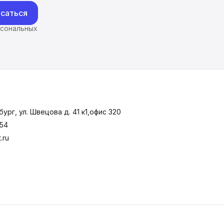
саться
рсональных
ург, ул. Швецова д. 41 к1,офис 320
-54
.ru