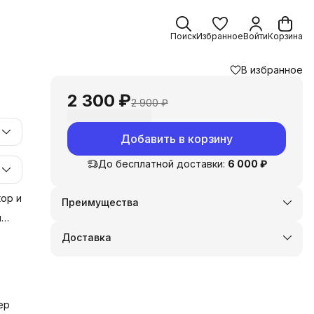
Поиск
Избранное
Войти
Корзина
В избранное
2 300 ₽
2 900 ₽
Добавить в корзину
До бесплатной доставки:
6 000 ₽
ор и
Преимущества
Оплата частями в Сплит
и
Доставка в пункты выдачи или до двери
у
Доставка
Удобный возврат
 и
ер
и,