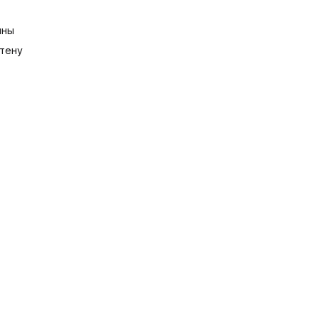
сти;
ины
тену
ие