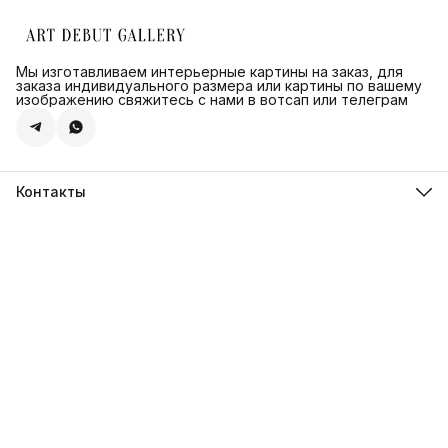
Мы изготавливаем интерьерные картины на заказ, для
заказа индивидуального размера или картины по вашему
изображению свяжитесь с нами в вотсап или телеграм
Контакты
Адрес
г.Санкт-Петербург, ул. Швецова д. 41 к1,офис 320
Телефон
8 (921) 571-44-54
Эл. почта
Shop@artdebut.ru