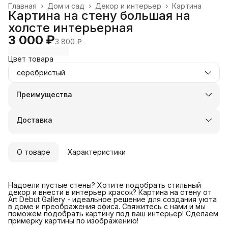
Главная
›
Дом и сад
›
Декор и интерьер
›
Картина
Картина на стену большая на
холсте интерьерная
3 000 ₽
3 800 ₽
Цвет товара
серебристый
Преимущества
Оплата частями в Сплит
Доставка в пункты выдачи или до двери
Доставка
Удобный возврат
О товаре
Характеристики
Надоели пустые стены? Хотите подобрать стильный
декор и внести в интерьер красок? Картина на стену от
Art Debut Gallery - идеальное решение для создания уюта
в доме и преображения офиса. Свяжитесь с нами и мы
поможем подобрать картину под ваш интерьер! Сделаем
примерку картины по изображению!