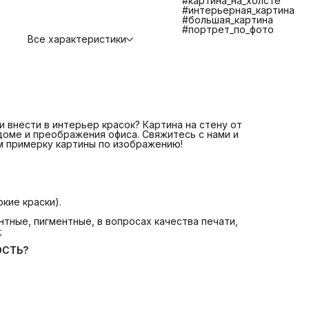
#картина_на_холсте
противостояния царапинам, экологичности и долговечно
#интерьерная_картина
📌 Изготовление и отправка 1-2 дня
ЧТО ВХОДИТ В
#большая_картина
СТОИМОСТЬ?
#портрет_по_фото
📌 Печать на плотном качественном холсте
Все характеристики
📌 Галерейная натяжка холста на сосновый подрамник
📌 Крепление. Вам останется только повесить картину.
📌 Надежная транспортная упаковка
БОЛЬШЕ КАРТИН В КАТАЛОГЕ! ЕСЛИ НЕ НАШЛИ
ИНТЕРЕСУЮЩУЮ ВАС КАРТИНУ СВЯЖИТЕСЬ С НАМИ МЫ
ПОМОЖЕМ ВАМ ПОДОБРАТЬ КАРТИНУ +7 921 571 4454
Telegram: @Art_debut
Картина на стену от Art Debut Gallery - идеальное решен
для создания уюта в доме и преображения офиса!
 внести в интерьер красок? Картина на стену от
 доме и преображения офиса. Свяжитесь с нами и
м примерку картины по изображению!
кие краски).
тные, пигментные, в вопросах качества печати,
;
ОСТЬ?