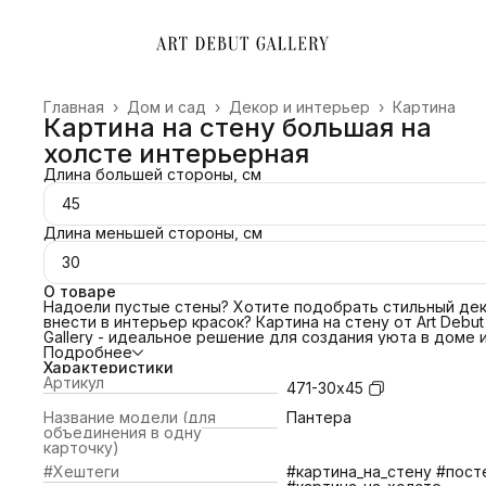
Главная
›
Дом и сад
›
Декор и интерьер
›
Картина
Картина на стену большая на
холсте интерьерная
Длина большей стороны, см
45
Длина меньшей стороны, см
30
О товаре
Надоели пустые стены? Хотите подобрать стильный дек
внести в интерьер красок? Картина на стену от Art Debut
Gallery - идеальное решение для создания уюта в доме 
преображения офиса. Свяжитесь с нами и мы поможем
Подробнее
подобрать картину под ваш интерьер! Сделаем примерк
Характеристики
картины по изображению!
Артикул
471-30х45
ПОЧЕМУ ВЫБРАТЬ НАС?
📌 Холст благородной фактуры 380 гр/м2;
Название модели (для
Пантера
📌Европейский стандарт латексной печати (экологичные
объединения в одну
яркие краски).
карточку)
📌Латексные чернила превосходят сольвентные,
#Хештеги
#картина_на_стену #пост
экосольвентные, пигментные, в вопросах качества печат