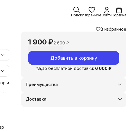
Поиск
Избранное
Войти
Корзина
В избранное
1 900 ₽
2 600 ₽
Добавить в корзину
До бесплатной доставки:
6 000 ₽
ор и
Преимущества
Оплата частями в Сплит
и
Доставка в пункты выдачи или до двери
у
Доставка
Удобный возврат
 и
ер
и,