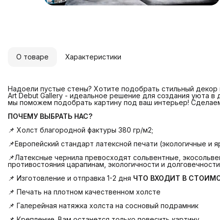
О товаре
Характеристики
Надоели пустые стены? Хотите подобрать стильный декор и
Art Debut Gallery - идеальное решение для создания уюта в
мы поможем подобрать картину под ваш интерьер! Сделае
ПОЧЕМУ ВЫБРАТЬ НАС?
📌 Холст благородной фактуры 380 гр/м2;
📌Европейский стандарт латексной печати (экологичные и яр
📌Латексные чернила превосходят сольвентные, экосольвен
противостояния царапинам, экологичности и долговечности
📌 Изготовление и отправка 1-2 дня
ЧТО ВХОДИТ В СТОИМ
📌 Печать на плотном качественном холсте
📌 Галерейная натяжка холста на сосновый подрамник
📌 Крепление. Вам останется только повесить картину.