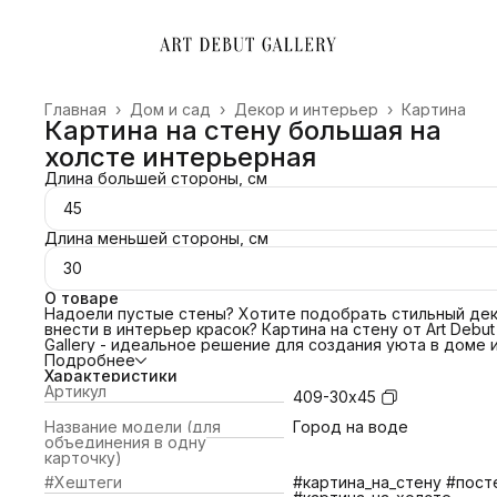
Главная
›
Дом и сад
›
Декор и интерьер
›
Картина
Картина на стену большая на
холсте интерьерная
Длина большей стороны, см
45
Длина меньшей стороны, см
30
О товаре
Надоели пустые стены? Хотите подобрать стильный дек
внести в интерьер красок? Картина на стену от Art Debut
Gallery - идеальное решение для создания уюта в доме 
преображения офиса. Свяжитесь с нами и мы поможем
Подробнее
подобрать картину под ваш интерьер! Сделаем примерк
Характеристики
картины по изображению!
Артикул
409-30х45
ПОЧЕМУ ВЫБРАТЬ НАС?
📌 Холст благородной фактуры 380 гр/м2;
Название модели (для
Город на воде
📌Европейский стандарт латексной печати (экологичные
объединения в одну
яркие краски).
карточку)
📌Латексные чернила превосходят сольвентные,
#Хештеги
#картина_на_стену #пост
экосольвентные, пигментные, в вопросах качества печат