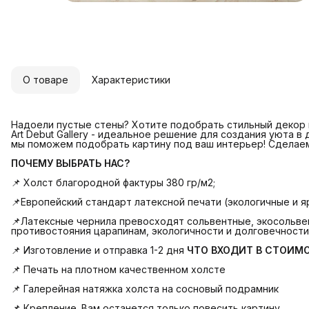
О товаре
Характеристики
Надоели пустые стены? Хотите подобрать стильный декор и
Art Debut Gallery - идеальное решение для создания уюта в
мы поможем подобрать картину под ваш интерьер! Сделае
ПОЧЕМУ ВЫБРАТЬ НАС?
📌 Холст благородной фактуры 380 гр/м2;
📌Европейский стандарт латексной печати (экологичные и яр
📌Латексные чернила превосходят сольвентные, экосольвен
противостояния царапинам, экологичности и долговечности
📌 Изготовление и отправка 1-2 дня
ЧТО ВХОДИТ В СТОИМ
📌 Печать на плотном качественном холсте
📌 Галерейная натяжка холста на сосновый подрамник
📌 Крепление. Вам останется только повесить картину.