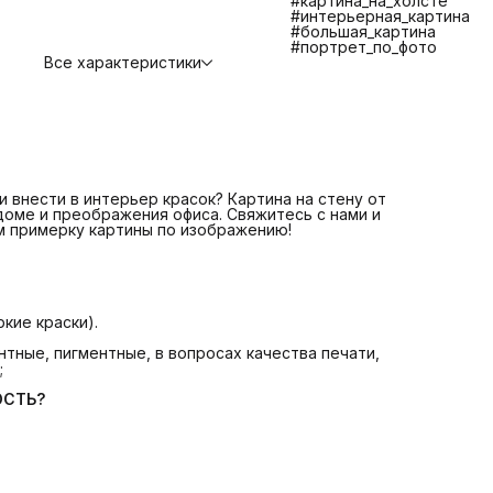
#картина_на_холсте
противостояния царапинам, экологичности и долговечно
#интерьерная_картина
📌 Изготовление и отправка 1-2 дня
ЧТО ВХОДИТ В
#большая_картина
СТОИМОСТЬ?
#портрет_по_фото
📌 Печать на плотном качественном холсте
Все характеристики
📌 Галерейная натяжка холста на сосновый подрамник
📌 Крепление. Вам останется только повесить картину.
📌 Надежная транспортная упаковка
БОЛЬШЕ КАРТИН В КАТАЛОГЕ! ЕСЛИ НЕ НАШЛИ
ИНТЕРЕСУЮЩУЮ ВАС КАРТИНУ СВЯЖИТЕСЬ С НАМИ МЫ
ПОМОЖЕМ ВАМ ПОДОБРАТЬ КАРТИНУ +7 921 571 4454
Telegram: @Art_debut
Картина на стену от Art Debut Gallery - идеальное решен
для создания уюта в доме и преображения офиса!
 внести в интерьер красок? Картина на стену от
 доме и преображения офиса. Свяжитесь с нами и
м примерку картины по изображению!
кие краски).
тные, пигментные, в вопросах качества печати,
;
ОСТЬ?