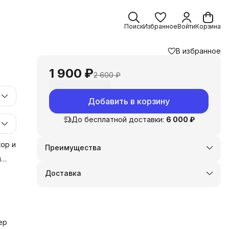
Поиск
Избранное
Войти
Корзина
В избранное
1 900 ₽
2 600 ₽
Добавить в корзину
До бесплатной доставки:
6 000 ₽
ор и
Преимущества
Оплата частями в Сплит
и
Доставка в пункты выдачи или до двери
у
Доставка
Удобный возврат
 и
ер
и,