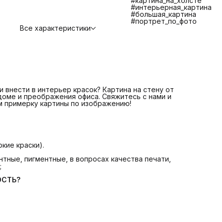
#картина_на_холсте
противостояния царапинам, экологичности и долговечно
#интерьерная_картина
📌 Изготовление и отправка 1-2 дня
ЧТО ВХОДИТ В
#большая_картина
СТОИМОСТЬ?
#портрет_по_фото
📌 Печать на плотном качественном холсте
Все характеристики
📌 Галерейная натяжка холста на сосновый подрамник
📌 Крепление. Вам останется только повесить картину.
📌 Надежная транспортная упаковка
БОЛЬШЕ КАРТИН В КАТАЛОГЕ! ЕСЛИ НЕ НАШЛИ
ИНТЕРЕСУЮЩУЮ ВАС КАРТИНУ СВЯЖИТЕСЬ С НАМИ МЫ
ПОМОЖЕМ ВАМ ПОДОБРАТЬ КАРТИНУ +7 921 571 4454
Telegram: @Art_debut
Картина на стену от Art Debut Gallery - идеальное решен
для создания уюта в доме и преображения офиса!
 внести в интерьер красок? Картина на стену от
 доме и преображения офиса. Свяжитесь с нами и
м примерку картины по изображению!
кие краски).
тные, пигментные, в вопросах качества печати,
;
ОСТЬ?