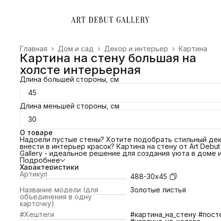
Главная
›
Дом и сад
›
Декор и интерьер
›
Картина
Картина на стену большая на
холсте интерьерная
Длина большей стороны, см
45
Длина меньшей стороны, см
30
О товаре
Надоели пустые стены? Хотите подобрать стильный дек
внести в интерьер красок? Картина на стену от Art Debut
Gallery - идеальное решение для создания уюта в доме 
преображения офиса. Свяжитесь с нами и мы поможем
Подробнее
подобрать картину под ваш интерьер! Сделаем примерк
Характеристики
картины по изображению!
Артикул
488-30х45
ПОЧЕМУ ВЫБРАТЬ НАС?
📌 Холст благородной фактуры 380 гр/м2;
Название модели (для
Золотые листья
📌Европейский стандарт латексной печати (экологичные
объединения в одну
яркие краски).
карточку)
📌Латексные чернила превосходят сольвентные,
#Хештеги
#картина_на_стену #пост
экосольвентные, пигментные, в вопросах качества печат