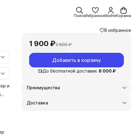
Поиск
Избранное
Войти
Корзина
В избранное
1 900 ₽
2 600 ₽
Добавить в корзину
До бесплатной доставки:
6 000 ₽
ор и
Преимущества
Оплата частями в Сплит
и
Доставка в пункты выдачи или до двери
у
Доставка
Удобный возврат
 и
ер
и,