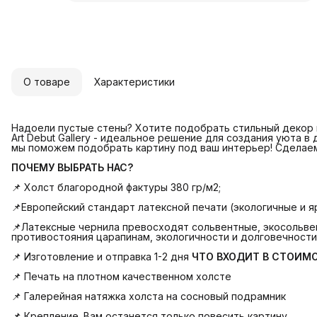
О товаре
Характеристики
Надоели пустые стены? Хотите подобрать стильный декор и
Art Debut Gallery - идеальное решение для создания уюта в
мы поможем подобрать картину под ваш интерьер! Сделае
ПОЧЕМУ ВЫБРАТЬ НАС?
📌 Холст благородной фактуры 380 гр/м2;
📌Европейский стандарт латексной печати (экологичные и яр
📌Латексные чернила превосходят сольвентные, экосольвен
противостояния царапинам, экологичности и долговечности
📌 Изготовление и отправка 1-2 дня
ЧТО ВХОДИТ В СТОИМ
📌 Печать на плотном качественном холсте
📌 Галерейная натяжка холста на сосновый подрамник
📌 Крепление. Вам останется только повесить картину.