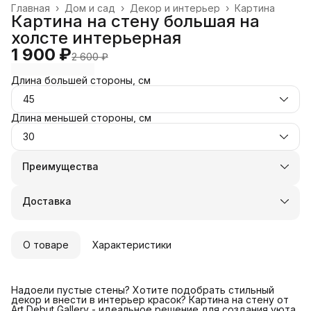
Главная
›
Дом и сад
›
Декор и интерьер
›
Картина
Картина на стену большая на
холсте интерьерная
1 900 ₽
2 600 ₽
Длина большей стороны, см
45
Длина меньшей стороны, см
30
Преимущества
Оплата частями в Сплит
Доставка в пункты выдачи или до двери
Доставка
Удобный возврат
О товаре
Характеристики
Надоели пустые стены? Хотите подобрать стильный
декор и внести в интерьер красок? Картина на стену от
Art Debut Gallery - идеальное решение для создания уюта