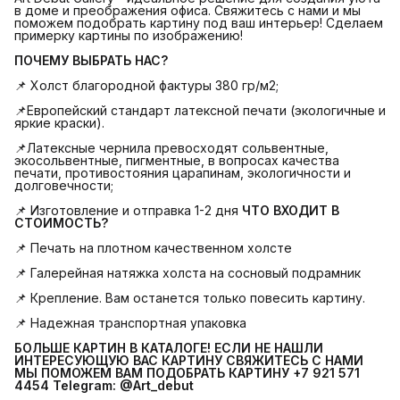
в доме и преображения офиса. Свяжитесь с нами и мы
поможем подобрать картину под ваш интерьер! Сделаем
примерку картины по изображению!
ПОЧЕМУ ВЫБРАТЬ НАС?
📌 Холст благородной фактуры 380 гр/м2;
📌Европейский стандарт латексной печати (экологичные и
яркие краски).
📌Латексные чернила превосходят сольвентные,
экосольвентные, пигментные, в вопросах качества
печати, противостояния царапинам, экологичности и
долговечности;
📌 Изготовление и отправка 1-2 дня
ЧТО ВХОДИТ В 
СТОИМОСТЬ?
📌 Печать на плотном качественном холсте
📌 Галерейная натяжка холста на сосновый подрамник
📌 Крепление. Вам останется только повесить картину.
📌 Надежная транспортная упаковка
БОЛЬШЕ КАРТИН В КАТАЛОГЕ! ЕСЛИ НЕ НАШЛИ 
ИНТЕРЕСУЮЩУЮ ВАС КАРТИНУ СВЯЖИТЕСЬ С НАМИ 
МЫ ПОМОЖЕМ ВАМ ПОДОБРАТЬ КАРТИНУ +7 921 571 
4454
Telegram: @Art_debut