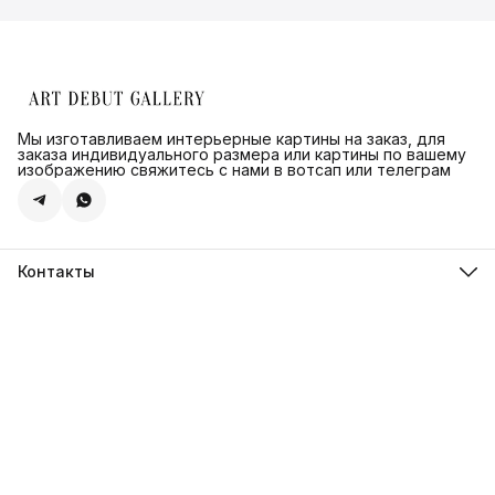
Мы изготавливаем интерьерные картины на заказ, для
заказа индивидуального размера или картины по вашему
изображению свяжитесь с нами в вотсап или телеграм
Контакты
Адрес
г.Санкт-Петербург, ул. Швецова д. 41 к1,офис 320
Телефон
8 (921) 571-44-54
Эл. почта
Shop@artdebut.ru