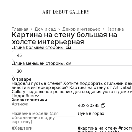
Главная
›
Дом и сад
›
Декор и интерьер
›
Картина
Картина на стену большая на
холсте интерьерная
Длина большей стороны, см
45
Длина меньшей стороны, см
30
О товаре
Надоели пустые стены? Хотите подобрать стильный дек
внести в интерьер красок? Картина на стену от Art Debut
Gallery - идеальное решение для создания уюта в доме 
преображения офиса. Свяжитесь с нами и мы поможем
Подробнее
подобрать картину под ваш интерьер! Сделаем примерк
Характеристики
картины по изображению!
Артикул
402-30х45
ПОЧЕМУ ВЫБРАТЬ НАС?
📌 Холст благородной фактуры 380 гр/м2;
Название модели (для
Луна в горах
📌Европейский стандарт латексной печати (экологичные
объединения в одну
яркие краски).
карточку)
📌Латексные чернила превосходят сольвентные,
#Хештеги
#картина_на_стену #пост
экосольвентные, пигментные, в вопросах качества печат