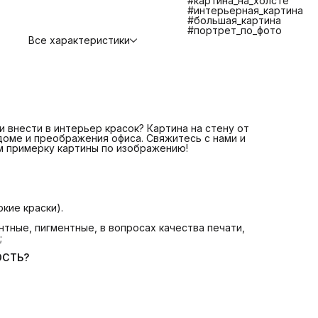
#картина_на_холсте
противостояния царапинам, экологичности и долговечно
#интерьерная_картина
📌 Изготовление и отправка 1-2 дня
ЧТО ВХОДИТ В
#большая_картина
СТОИМОСТЬ?
#портрет_по_фото
📌 Печать на плотном качественном холсте
Все характеристики
📌 Галерейная натяжка холста на сосновый подрамник
📌 Крепление. Вам останется только повесить картину.
📌 Надежная транспортная упаковка
БОЛЬШЕ КАРТИН В КАТАЛОГЕ! ЕСЛИ НЕ НАШЛИ
ИНТЕРЕСУЮЩУЮ ВАС КАРТИНУ СВЯЖИТЕСЬ С НАМИ МЫ
ПОМОЖЕМ ВАМ ПОДОБРАТЬ КАРТИНУ +7 921 571 4454
Telegram: @Art_debut
Картина на стену от Art Debut Gallery - идеальное решен
для создания уюта в доме и преображения офиса!
 внести в интерьер красок? Картина на стену от
 доме и преображения офиса. Свяжитесь с нами и
м примерку картины по изображению!
кие краски).
тные, пигментные, в вопросах качества печати,
;
ОСТЬ?