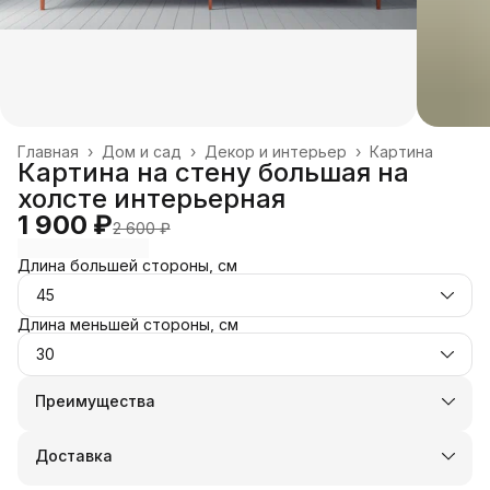
Главная
›
Дом и сад
›
Декор и интерьер
›
Картина
Картина на стену большая на
холсте интерьерная
1 900 ₽
2 600 ₽
Длина большей стороны, см
45
Длина меньшей стороны, см
30
Преимущества
Оплата частями в Сплит
Доставка в пункты выдачи или до двери
Доставка
Удобный возврат