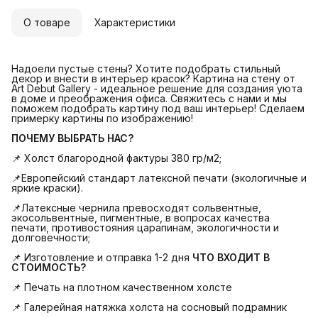
О товаре
Характеристики
Надоели пустые стены? Хотите подобрать стильный
декор и внести в интерьер красок? Картина на стену от
Art Debut Gallery - идеальное решение для создания уюта
в доме и преображения офиса. Свяжитесь с нами и мы
поможем подобрать картину под ваш интерьер! Сделаем
примерку картины по изображению!
ПОЧЕМУ ВЫБРАТЬ НАС?
📌 Холст благородной фактуры 380 гр/м2;
📌Европейский стандарт латексной печати (экологичные и
яркие краски).
📌Латексные чернила превосходят сольвентные,
экосольвентные, пигментные, в вопросах качества
печати, противостояния царапинам, экологичности и
долговечности;
📌 Изготовление и отправка 1-2 дня
ЧТО ВХОДИТ В 
СТОИМОСТЬ?
📌 Печать на плотном качественном холсте
📌 Галерейная натяжка холста на сосновый подрамник