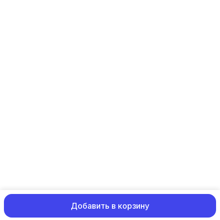
Эл. почта
Shop@artdebut.ru
Добавить в корзину
ⓒ Commo
Оплата
Доставка
Правила возврата
Реквизиты
Офер