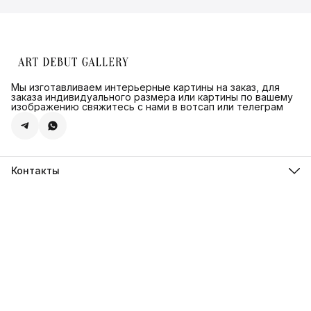
Мы изготавливаем интерьерные картины на заказ, для
заказа индивидуального размера или картины по вашему
изображению свяжитесь с нами в вотсап или телеграм
Контакты
Адрес
г.Санкт-Петербург, ул. Швецова д. 41 к1,офис 320
Телефон
8 (921) 571-44-54
Эл. почта
Shop@artdebut.ru