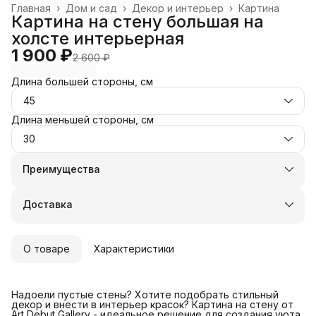
Главная
›
Дом и сад
›
Декор и интерьер
›
Картина
Картина на стену большая на
холсте интерьерная
1 900 ₽
2 600 ₽
Длина большей стороны, см
45
Длина меньшей стороны, см
30
Преимущества
Оплата частями в Сплит
Доставка в пункты выдачи или до двери
Доставка
Удобный возврат
О товаре
Характеристики
Надоели пустые стены? Хотите подобрать стильный
декор и внести в интерьер красок? Картина на стену от
Art Debut Gallery - идеальное решение для создания уюта