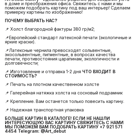
в доме и преображения офиса. Свяжитесь с нами и мы
поможем подобрать картину под ваш интерьер! Сделаем
примерку картины по изображению!
ПОЧЕМУ ВЫБРАТЬ НАС?
📌 Холст благородной фактуры 380 гр/м2;
📌Европейский стандарт латексной печати (экологичные и
яркие краски).
📌Латексные чернила превосходят сольвентные,
экосольвентные, пигментные, в вопросах качества
печати, противостояния царапинам, экологичности и
долговечности;
📌 Изготовление и отправка 1-2 дня
ЧТО ВХОДИТ В 
СТОИМОСТЬ?
📌 Печать на плотном качественном холсте
📌 Галерейная натяжка холста на сосновый подрамник
📌 Крепление. Вам останется только повесить картину.
📌 Надежная транспортная упаковка
БОЛЬШЕ КАРТИН В КАТАЛОГЕ! ЕСЛИ НЕ НАШЛИ 
ИНТЕРЕСУЮЩУЮ ВАС КАРТИНУ СВЯЖИТЕСЬ С НАМИ 
МЫ ПОМОЖЕМ ВАМ ПОДОБРАТЬ КАРТИНУ +7 921 571 
4454
Telegram: @Art_debut