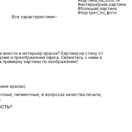
#картина_на_холсте
противостояния царапинам, экологичности и долговечно
#интерьерная_картина
📌 Изготовление и отправка 1-2 дня
ЧТО ВХОДИТ В
#большая_картина
СТОИМОСТЬ?
#портрет_по_фото
📌 Печать на плотном качественном холсте
Все характеристики
📌 Галерейная натяжка холста на сосновый подрамник
📌 Крепление. Вам останется только повесить картину.
📌 Надежная транспортная упаковка
БОЛЬШЕ КАРТИН В КАТАЛОГЕ! ЕСЛИ НЕ НАШЛИ
ИНТЕРЕСУЮЩУЮ ВАС КАРТИНУ СВЯЖИТЕСЬ С НАМИ МЫ
ПОМОЖЕМ ВАМ ПОДОБРАТЬ КАРТИНУ +7 921 571 4454
Telegram: @Art_debut
Картина на стену от Art Debut Gallery - идеальное решен
для создания уюта в доме и преображения офиса!
 внести в интерьер красок? Картина на стену от
 доме и преображения офиса. Свяжитесь с нами и
м примерку картины по изображению!
кие краски).
тные, пигментные, в вопросах качества печати,
;
ОСТЬ?