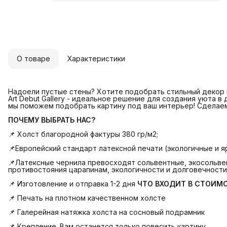
О товаре
Характеристики
Надоели пустые стены? Хотите подобрать стильный декор и
Art Debut Gallery - идеальное решение для создания уюта в
мы поможем подобрать картину под ваш интерьер! Сделае
ПОЧЕМУ ВЫБРАТЬ НАС?
📌 Холст благородной фактуры 380 гр/м2;
📌Европейский стандарт латексной печати (экологичные и яр
📌Латексные чернила превосходят сольвентные, экосольвен
противостояния царапинам, экологичности и долговечности
📌 Изготовление и отправка 1-2 дня
ЧТО ВХОДИТ В СТОИМ
📌 Печать на плотном качественном холсте
📌 Галерейная натяжка холста на сосновый подрамник
📌 Крепление. Вам останется только повесить картину.