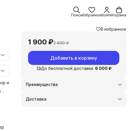
Поиск
Избранное
Войти
Корзина
В избранное
1 900 ₽
2 600 ₽
Добавить в корзину
До бесплатной доставки:
6 000 ₽
ор и
Преимущества
Оплата частями в Сплит
и
Доставка в пункты выдачи или до двери
у
Доставка
Удобный возврат
 и
ер
и,