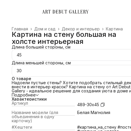
Главная
›
Дом и сад
›
Декор и интерьер
›
Картина
Картина на стену большая на
холсте интерьерная
Длина большей стороны, см
45
Длина меньшей стороны, см
30
О товаре
Надоели пустые стены? Хотите подобрать стильный дек
внести в интерьер красок? Картина на стену от Art Debut
Gallery - идеальное решение для создания уюта в доме 
преображения офиса. Свяжитесь с нами и мы поможем
Подробнее
подобрать картину под ваш интерьер! Сделаем примерк
Характеристики
картины по изображению!
Артикул
489-30х45
ПОЧЕМУ ВЫБРАТЬ НАС?
📌 Холст благородной фактуры 380 гр/м2;
Название модели (для
Белая Магнолия
📌Европейский стандарт латексной печати (экологичные
объединения в одну
яркие краски).
карточку)
📌Латексные чернила превосходят сольвентные,
#Хештеги
#картина_на_стену #пост
экосольвентные, пигментные, в вопросах качества печат