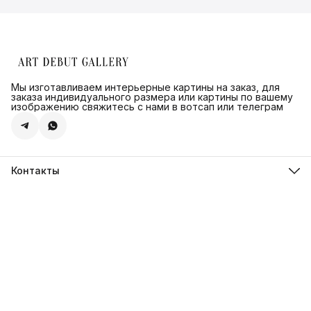
Мы изготавливаем интерьерные картины на заказ, для
заказа индивидуального размера или картины по вашему
изображению свяжитесь с нами в вотсап или телеграм
Контакты
Адрес
г.Санкт-Петербург, ул. Швецова д. 41 к1,офис 320
Телефон
8 (921) 571-44-54
Эл. почта
Shop@artdebut.ru