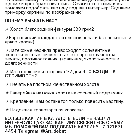
в доме и преображения офиса. Свяжитесь с нами и мы
поможем подобрать картину под ваш интерьер! Сделаем
примерку картины по изображению!
ПОЧЕМУ ВЫБРАТЬ НАС?
📌 Холст благородной фактуры 380 гр/м2;
📌Европейский стандарт латексной печати (экологичные и
яркие краски).
📌Латексные чернила превосходят сольвентные,
экосольвентные, пигментные, в вопросах качества
печати, противостояния царапинам, экологичности и
долговечности;
📌 Изготовление и отправка 1-2 дня
ЧТО ВХОДИТ В 
СТОИМОСТЬ?
📌 Печать на плотном качественном холсте
📌 Галерейная натяжка холста на сосновый подрамник
📌 Крепление. Вам останется только повесить картину.
📌 Надежная транспортная упаковка
БОЛЬШЕ КАРТИН В КАТАЛОГЕ! ЕСЛИ НЕ НАШЛИ 
ИНТЕРЕСУЮЩУЮ ВАС КАРТИНУ СВЯЖИТЕСЬ С НАМИ 
МЫ ПОМОЖЕМ ВАМ ПОДОБРАТЬ КАРТИНУ +7 921 571 
4454
Telegram: @Art_debut