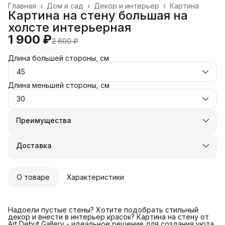
Главная
›
Дом и сад
›
Декор и интерьер
›
Картина
Картина на стену большая на
холсте интерьерная
1 900 ₽
2 600 ₽
Длина большей стороны, см
45
Длина меньшей стороны, см
30
Преимущества
Оплата частями в Сплит
Доставка в пункты выдачи или до двери
Доставка
Удобный возврат
О товаре
Характеристики
Надоели пустые стены? Хотите подобрать стильный
декор и внести в интерьер красок? Картина на стену от
Art Debut Gallery - идеальное решение для создания уюта