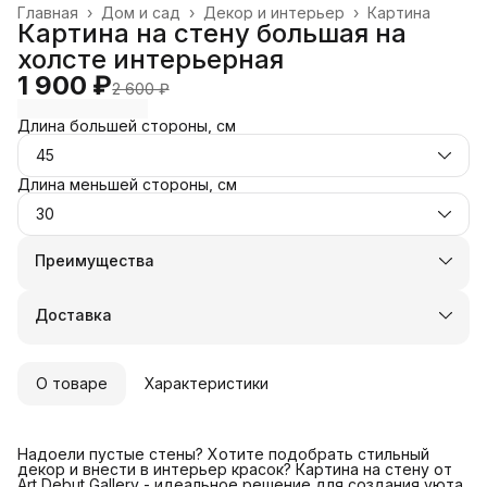
Главная
›
Дом и сад
›
Декор и интерьер
›
Картина
Картина на стену большая на
холсте интерьерная
1 900 ₽
2 600 ₽
Длина большей стороны, см
45
Длина меньшей стороны, см
30
Преимущества
Оплата частями в Сплит
Доставка в пункты выдачи или до двери
Доставка
Удобный возврат
О товаре
Характеристики
Надоели пустые стены? Хотите подобрать стильный
декор и внести в интерьер красок? Картина на стену от
Art Debut Gallery - идеальное решение для создания уюта