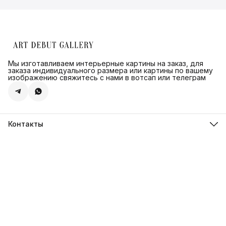
Мы изготавливаем интерьерные картины на заказ, для
заказа индивидуального размера или картины по вашему
изображению свяжитесь с нами в вотсап или телеграм
Контакты
Адрес
г.Санкт-Петербург, ул. Швецова д. 41 к1,офис 320
Телефон
8 (921) 571-44-54
Эл. почта
Shop@artdebut.ru