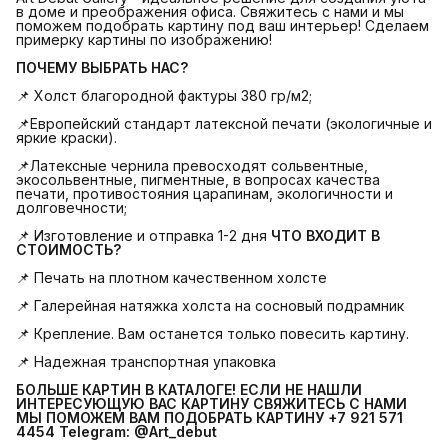
в доме и преображения офиса. Свяжитесь с нами и мы
поможем подобрать картину под ваш интерьер! Сделаем
примерку картины по изображению!
ПОЧЕМУ ВЫБРАТЬ НАС?
📌 Холст благородной фактуры 380 гр/м2;
📌Европейский стандарт латексной печати (экологичные и
яркие краски).
📌Латексные чернила превосходят сольвентные,
экосольвентные, пигментные, в вопросах качества
печати, противостояния царапинам, экологичности и
долговечности;
📌 Изготовление и отправка 1-2 дня
ЧТО ВХОДИТ В 
СТОИМОСТЬ?
📌 Печать на плотном качественном холсте
📌 Галерейная натяжка холста на сосновый подрамник
📌 Крепление. Вам останется только повесить картину.
📌 Надежная транспортная упаковка
БОЛЬШЕ КАРТИН В КАТАЛОГЕ! ЕСЛИ НЕ НАШЛИ 
ИНТЕРЕСУЮЩУЮ ВАС КАРТИНУ СВЯЖИТЕСЬ С НАМИ 
МЫ ПОМОЖЕМ ВАМ ПОДОБРАТЬ КАРТИНУ +7 921 571 
4454
Telegram: @Art_debut