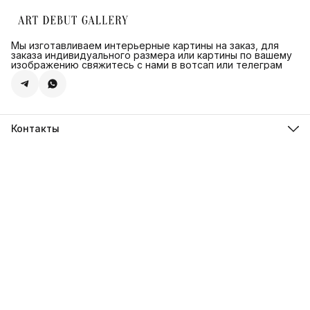
Мы изготавливаем интерьерные картины на заказ, для
заказа индивидуального размера или картины по вашему
изображению свяжитесь с нами в вотсап или телеграм
Контакты
Адрес
г.Санкт-Петербург, ул. Швецова д. 41 к1,офис 320
Телефон
8 (921) 571-44-54
Эл. почта
Shop@artdebut.ru