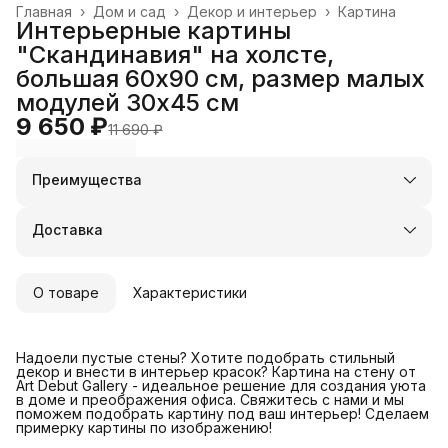
Главная
›
Дом и сад
›
Декор и интерьер
›
Картина
Интерьерные картины
"Скандинавия" на холсте,
большая 60х90 см, размер малых
модулей 30х45 см
9 650 ₽
11 690 ₽
Преимущества
Оплата частями в Сплит
Доставка в пункты выдачи или до двери
Доставка
Удобный возврат
О товаре
Характеристики
Надоели пустые стены? Хотите подобрать стильный
декор и внести в интерьер красок? Картина на стену от
Art Debut Gallery - идеальное решение для создания уюта
в доме и преображения офиса. Свяжитесь с нами и мы
поможем подобрать картину под ваш интерьер! Сделаем
примерку картины по изображению!