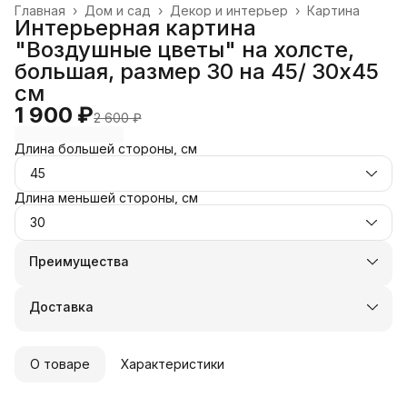
Главная
›
Дом и сад
›
Декор и интерьер
›
Картина
Интерьерная картина
"Воздушные цветы" на холсте,
большая, размер 30 на 45/ 30х45
см
1 900 ₽
2 600 ₽
Длина большей стороны, см
45
Длина меньшей стороны, см
30
Преимущества
Оплата частями в Сплит
Доставка в пункты выдачи или до двери
Доставка
Удобный возврат
О товаре
Характеристики