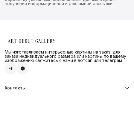
получения информационной и рекламной рассылки
Мы изготавливаем интерьерные картины на заказ, для
заказа индивидуального размера или картины по вашему
изображению свяжитесь с нами в вотсап или телеграм
Контакты
Адрес
г.Санкт-Петербург, ул. Швецова д. 41 к1,офис 320
Телефон
8 (921) 571-44-54
Эл. почта
Shop@artdebut.ru