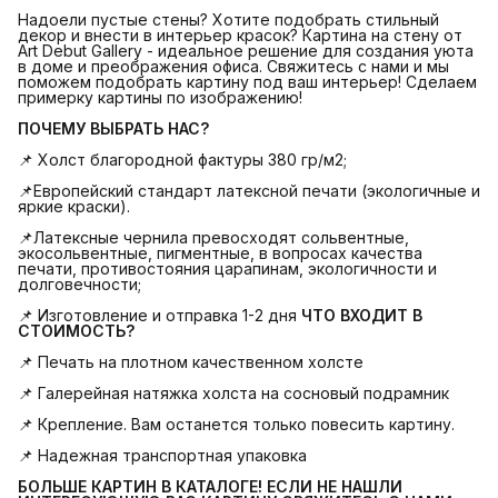
Надоели пустые стены? Хотите подобрать стильный
декор и внести в интерьер красок? Картина на стену от
Art Debut Gallery - идеальное решение для создания уюта
в доме и преображения офиса. Свяжитесь с нами и мы
поможем подобрать картину под ваш интерьер! Сделаем
примерку картины по изображению!
ПОЧЕМУ ВЫБРАТЬ НАС?
📌 Холст благородной фактуры 380 гр/м2;
📌Европейский стандарт латексной печати (экологичные и
яркие краски).
📌Латексные чернила превосходят сольвентные,
экосольвентные, пигментные, в вопросах качества
печати, противостояния царапинам, экологичности и
долговечности;
📌 Изготовление и отправка 1-2 дня
ЧТО ВХОДИТ В 
СТОИМОСТЬ?
📌 Печать на плотном качественном холсте
📌 Галерейная натяжка холста на сосновый подрамник
📌 Крепление. Вам останется только повесить картину.
📌 Надежная транспортная упаковка
БОЛЬШЕ КАРТИН В КАТАЛОГЕ! ЕСЛИ НЕ НАШЛИ 