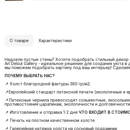
О товаре
Характеристики
Надоели пустые стены? Хотите подобрать стильный декор и
Art Debut Gallery - идеальное решение для создания уюта в
мы поможем подобрать картину под ваш интерьер! Сделае
ПОЧЕМУ ВЫБРАТЬ НАС?
📌 Холст благородной фактуры 380 гр/м2;
📌Европейский стандарт латексной печати (экологичные и яр
📌Латексные чернила превосходят сольвентные, экосольвен
противостояния царапинам, экологичности и долговечности
📌 Изготовление и отправка 1-2 дня
ЧТО ВХОДИТ В СТОИМ
📌 Печать на плотном качественном холсте
📌 Галерейная натяжка холста на сосновый подрамник