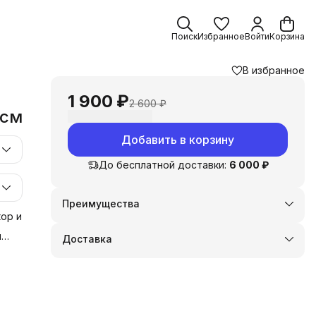
Поиск
Избранное
Войти
Корзина
В избранное
1 900 ₽
2 600 ₽
 см
Добавить в корзину
До бесплатной доставки:
6 000 ₽
Преимущества
Оплата частями в Сплит
ор и
Доставка в пункты выдачи или до двери
и
Доставка
Удобный возврат
у
 и