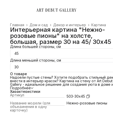
Главная
›
Дом и сад
›
Декор и интерьер
›
Картина
Интерьерная картина "Нежно-
розовые пионы" на холсте,
большая, размер 30 на 45/ 30х45
Длина большей стороны, см
45
Длина меньшей стороны, см
30
О товаре
Надоели пустые стены? Хотите подобрать стильный дек
внести в интерьер красок? Картина на стену от Art Debut
Gallery - идеальное решение для создания уюта в доме 
преображения офиса. Свяжитесь с нами и мы поможем
Подробнее
подобрать картину под ваш интерьер! Сделаем примерк
Характеристики
картины по изображению!
Артикул
503-30х45
ПОЧЕМУ ВЫБРАТЬ НАС?
📌 Холст благородной фактуры 380 гр/м2;
Название модели (для
Нежно-розовые пионы
📌Европейский стандарт латексной печати (экологичные
объединения в одну
яркие краски).
карточку)
📌Латексные чернила превосходят сольвентные,