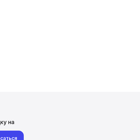
ку на
саться