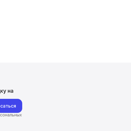
ку на
саться
рсональных