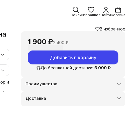
Поиск
Избранное
Войти
Корзина
В избранное
на
1 900 ₽
2 400 ₽
Добавить в корзину
До бесплатной доставки:
6 000 ₽
ор и
Преимущества
Оплата частями в Сплит
и
Доставка в пункты выдачи или до двери
у
Доставка
Удобный возврат
 и
и,