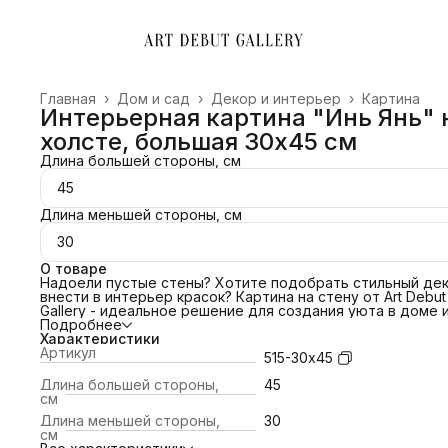
Главная
›
Дом и сад
›
Декор и интерьер
›
Картина
Интерьерная картина "Инь Янь" 
холсте, большая 30х45 см
Длина большей стороны, см
45
Длина меньшей стороны, см
30
О товаре
Надоели пустые стены? Хотите подобрать стильный дек
внести в интерьер красок? Картина на стену от Art Debut
Gallery - идеальное решение для создания уюта в доме 
преображения офиса. Свяжитесь с нами и мы поможем
Подробнее
подобрать картину под ваш интерьер! Сделаем примерк
Характеристики
картины по изображению!
Артикул
515-30х45
ПОЧЕМУ ВЫБРАТЬ НАС?
📌 Холст благородной фактуры 380 гр/м2;
Длина большей стороны,
45
📌Европейский стандарт латексной печати (экологичные
см
яркие краски).
Длина меньшей стороны,
30
📌Латексные чернила превосходят сольвентные,
см
экосольвентные, пигментные, в вопросах качества печат