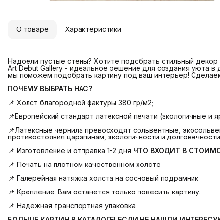
О товаре
Характеристики
Надоели пустые стены? Хотите подобрать стильный декор и
Art Debut Gallery - идеальное решение для создания уюта в
мы поможем подобрать картину под ваш интерьер! Сделае
ПОЧЕМУ ВЫБРАТЬ НАС?
📌 Холст благородной фактуры 380 гр/м2;
📌Европейский стандарт латексной печати (экологичные и яр
📌Латексные чернила превосходят сольвентные, экосольвен
противостояния царапинам, экологичности и долговечности
📌 Изготовление и отправка 1-2 дня
ЧТО ВХОДИТ В СТОИМ
📌 Печать на плотном качественном холсте
📌 Галерейная натяжка холста на сосновый подрамник
📌 Крепление. Вам останется только повесить картину.
📌 Надежная транспортная упаковка
БОЛЬШЕ КАРТИН В КАТАЛОГЕ! ЕСЛИ НЕ НАШЛИ ИНТЕРЕС