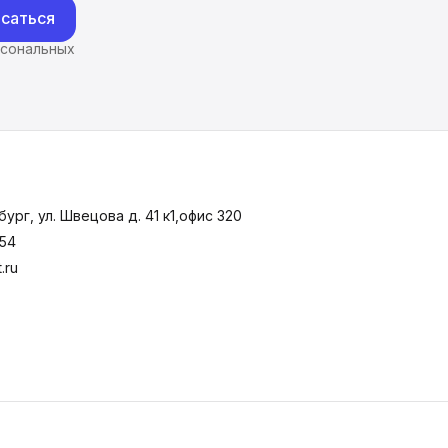
саться
рсональных
ург, ул. Швецова д. 41 к1,офис 320
-54
.ru