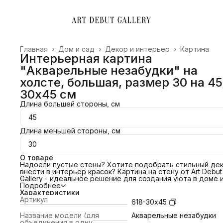
Главная
›
Дом и сад
›
Декор и интерьер
›
Картина
Интерьерная картина
"Акварельные незабудки" на
холсте, большая, размер 30 на 45
30х45 см
Длина большей стороны, см
45
Длина меньшей стороны, см
30
О товаре
Надоели пустые стены? Хотите подобрать стильный дек
внести в интерьер красок? Картина на стену от Art Debut
Gallery - идеальное решение для создания уюта в доме 
преображения офиса. Свяжитесь с нами и мы поможем
Подробнее
подобрать картину под ваш интерьер! Сделаем примерк
Характеристики
картины по изображению!
Артикул
618-30х45
ПОЧЕМУ ВЫБРАТЬ НАС?
📌 Холст благородной фактуры 380 гр/м2;
Название модели (для
Акварельные незабудки
📌Европейский стандарт латексной печати (экологичные
объединения в одну