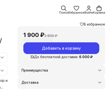
Поиск
Избранное
Войти
Корзина
В избранное
1 900 ₽
2 600 ₽
/
Добавить в корзину
До бесплатной доставки:
6 000 ₽
Преимущества
Оплата частями в Сплит
Доставка в пункты выдачи или до двери
ор и
Доставка
Удобный возврат
и
у
 и