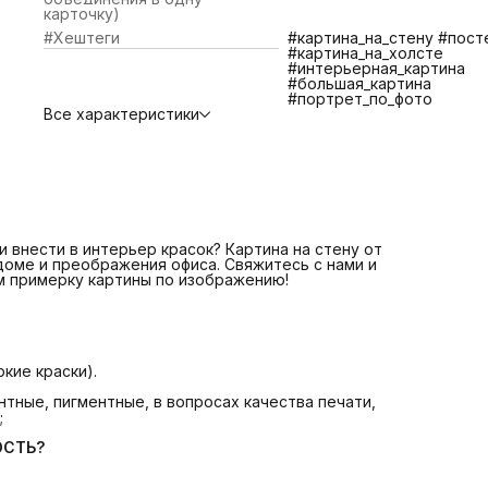
яркие краски).
карточку)
📌Латексные чернила превосходят сольвентные,
#Хештеги
#картина_на_стену #пост
экосольвентные, пигментные, в вопросах качества печат
#картина_на_холсте
противостояния царапинам, экологичности и долговечно
#интерьерная_картина
📌 Изготовление и отправка 1-2 дня
ЧТО ВХОДИТ В
#большая_картина
СТОИМОСТЬ?
#портрет_по_фото
📌 Печать на плотном качественном холсте
Все характеристики
📌 Галерейная натяжка холста на сосновый подрамник
📌 Крепление. Вам останется только повесить картину.
📌 Надежная транспортная упаковка
БОЛЬШЕ КАРТИН В КАТАЛОГЕ! ЕСЛИ НЕ НАШЛИ
ИНТЕРЕСУЮЩУЮ ВАС КАРТИНУ СВЯЖИТЕСЬ С НАМИ МЫ
ПОМОЖЕМ ВАМ ПОДОБРАТЬ КАРТИНУ +7 921 571 4454
Telegram: @Art_debut
Картина на стену от Art Debut Gallery - идеальное решен
для создания уюта в доме и преображения офиса!
 внести в интерьер красок? Картина на стену от
 доме и преображения офиса. Свяжитесь с нами и
м примерку картины по изображению!
кие краски).
тные, пигментные, в вопросах качества печати,
;
ОСТЬ?