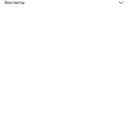
Контакты
Адрес
г.Санкт-Петербург, ул. Швецова д. 41 к1,офис 320
Телефон
8 (921) 571-44-54
Эл. почта
Shop@artdebut.ru