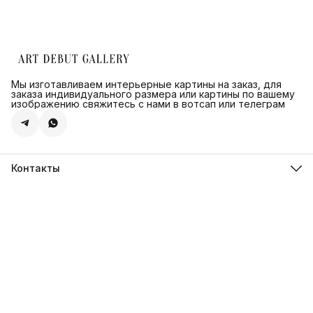
Мы изготавливаем интерьерные картины на заказ, для
заказа индивидуального размера или картины по вашему
изображению свяжитесь с нами в вотсап или телеграм
Контакты
Адрес
г.Санкт-Петербург, ул. Швецова д. 41 к1,офис 320
Телефон
8 (921) 571-44-54
Эл. почта
Shop@artdebut.ru