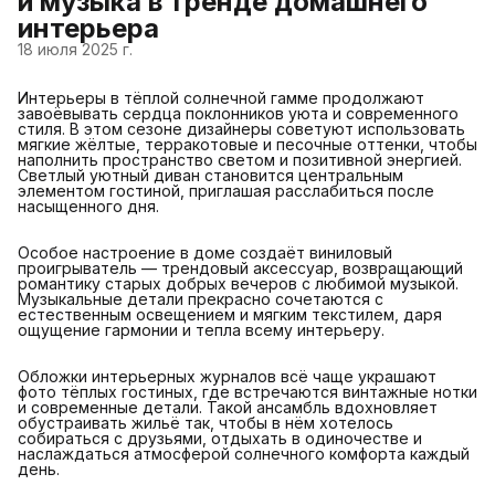
и музыка в тренде домашнего
интерьера
18 июля 2025 г.
Интерьеры в тёплой солнечной гамме продолжают
завоёвывать сердца поклонников уюта и современного
стиля. В этом сезоне дизайнеры советуют использовать
мягкие жёлтые, терракотовые и песочные оттенки, чтобы
наполнить пространство светом и позитивной энергией.
Светлый уютный диван становится центральным
элементом гостиной, приглашая расслабиться после
насыщенного дня.
Особое настроение в доме создаёт виниловый
проигрыватель — трендовый аксессуар, возвращающий
романтику старых добрых вечеров с любимой музыкой.
Музыкальные детали прекрасно сочетаются с
естественным освещением и мягким текстилем, даря
ощущение гармонии и тепла всему интерьеру.
Обложки интерьерных журналов всё чаще украшают
фото тёплых гостиных, где встречаются винтажные нотки
и современные детали. Такой ансамбль вдохновляет
обустраивать жильё так, чтобы в нём хотелось
собираться с друзьями, отдыхать в одиночестве и
наслаждаться атмосферой солнечного комфорта каждый
день.