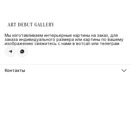
Мы изготавливаем интерьерные картины на заказ, для
заказа индивидуального размера или картины по вашему
изображению свяжитесь с нами в вотсап или телеграм
Контакты
Адрес
г.Санкт-Петербург, ул. Швецова д. 41 к1,офис 320
Телефон
8 (921) 571-44-54
Эл. почта
Shop@artdebut.ru